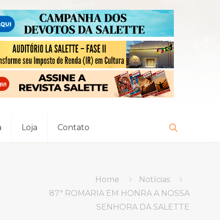
a
Loja
Contato
Home
Notícias
87ª ROMARIA EM HONRA A NOSSA
SENHORA DA SALETTE